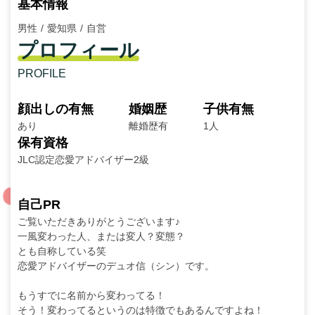
基本情報
男性
愛知県
自営
プロフィール
PROFILE
顔出しの有無
婚姻歴
子供有無
あり
離婚歴有
1人
保有資格
JLC認定恋愛アドバイザー2級
自己PR
ご覧いただきありがとうございます♪
一風変わった人、または変人？変態？
とも自称している笑
恋愛アドバイザーのデュオ信（シン）です。
もうすでに名前から変わってる！
そう！変わってるというのは特徴でもあるんですよね！