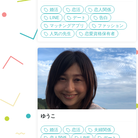
婚活
恋活
恋人関係
LINE
デート
告白
マッチングアプリ
ファッション
人気の先生
恋愛資格保有者
ゆうこ
婚活
恋活
夫婦関係
恋人関係
LINE
デート