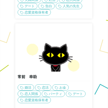
デート
告白
人気の先生
恋愛資格保有者
常前 幸助
婚活
恋活
お金
恋人関係
パーティ
デート
恋愛資格保有者