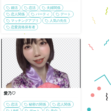
婚活
恋活
夫婦関係
恋人関係
パーティ
デート
マッチングアプリ
人気の先生
恋愛資格保有者
愛乃♡
恋活
秘密の関係
恋人関係
LINE
デート
告白