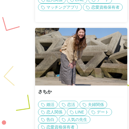
マッチングアプリ
恋愛資格保有者
さちか
婚活
恋活
夫婦関係
恋人関係
LINE
デート
告白
人気の先生
恋愛資格保有者