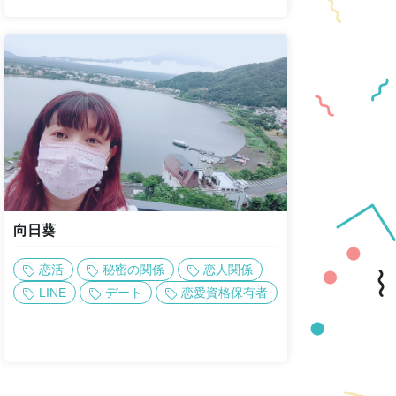
向日葵
恋活
秘密の関係
恋人関係
LINE
デート
恋愛資格保有者