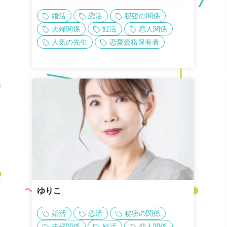
婚活
恋活
秘密の関係
夫婦関係
妊活
恋人関係
人気の先生
恋愛資格保有者
ゆりこ
婚活
恋活
秘密の関係
夫婦関係
妊活
恋人関係