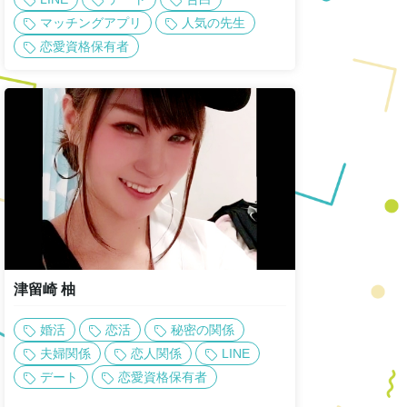
マッチングアプリ
人気の先生
恋愛資格保有者
津留崎 柚
婚活
恋活
秘密の関係
夫婦関係
恋人関係
LINE
デート
恋愛資格保有者