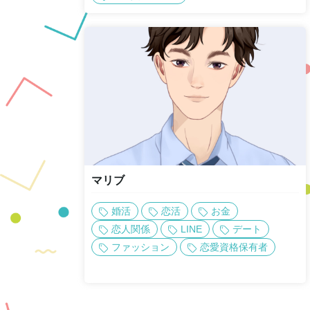
マリブ
婚活
恋活
お金
恋人関係
LINE
デート
ファッション
恋愛資格保有者