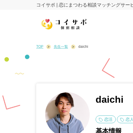
コイサポ | 恋にまつわる相談マッチングサー
TOP
先生一覧
daichi
daichi
恋活
恋
基本情報