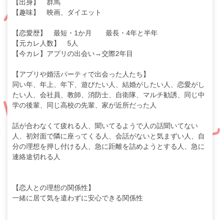
【出身】 群馬
【趣味】 映画、ダイエット
【恋愛歴】 最短・1か月 最長・4年と半年
【元カレ人数】 5人
【今カレ】アプリの出会い→交際2年目
【アプリや婚活パーティで出会った人たち】
同い年、年上、年下、遊びたい人、結婚がしたい人、恋愛がし
たい人、会社員、教師、消防士、自衛隊、マルチ勧誘、同じ中
学の後輩、同じ高校の先輩、家が近所だった人
話が合わなくて疲れる人、聞いてるようで人の話聞いてない
人、初対面で隣に座ってくる人、会話がないと気まずい人、自
分の理想を押し付ける人、急に距離を詰めようとする人、急に
連絡途切れる人
【恋人との理想の関係性】
一緒に居て気を遣わずに安心できる関係性