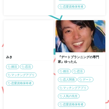
恋愛資格保有者
みき
『デートプランニングの専門
家』ゆったん
婚活
恋活
婚活
恋活
マッチングアプリ
恋人関係
デート
恋愛資格保有者
マッチングアプリ
人気の先生
恋愛資格保有者