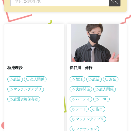
種池理沙
長谷川 伸行
恋活
恋人関係
婚活
恋活
お金
マッチングアプリ
夫婦関係
恋人関係
恋愛資格保有者
パーティ
LINE
デート
告白
マッチングアプリ
ファッション