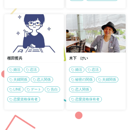
桜田哲兵
木下 けい
婚活
恋活
婚活
恋活
夫婦関係
恋人関係
秘密の関係
夫婦関係
LINE
デート
告白
恋人関係
恋愛資格保有者
恋愛資格保有者