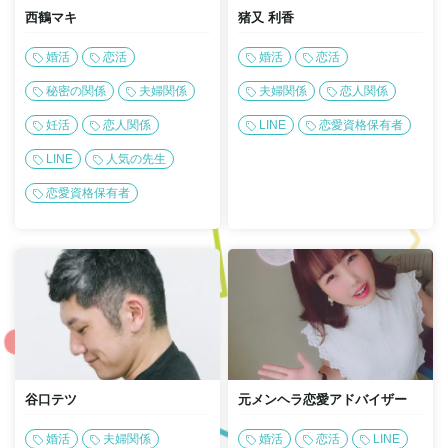
西鶴マキ
猪又 利香
婚活
恋活
婚活
恋活
秘密の関係
夫婦関係
夫婦関係
恋人関係
妊活
恋人関係
LINE
恋愛資格保有者
LINE
人気の先生
恋愛資格保有者
谷口テツ
元メンヘラ恋愛アドバイザー
婚活
夫婦関係
婚活
恋活
LINE