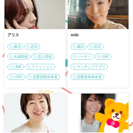
アリス
miki
婚活
恋活
婚活
恋活
夫婦関係
恋人関係
パーティ
LINE
LINE
ファッション
マッチングアプリ
LGBT
恋愛資格保有者
恋愛資格保有者