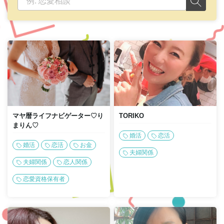
マヤ暦ライフナビゲーター♡り
TORIKO
まりん♡
婚活
恋活
婚活
恋活
お金
夫婦関係
夫婦関係
恋人関係
恋愛資格保有者