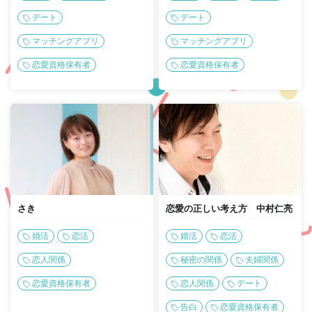
デート
デート
マッチングアプリ
マッチングアプリ
恋愛資格保有者
恋愛資格保有者
さき
恋愛の正しい考え方 中村仁亮
婚活
恋活
婚活
恋活
恋人関係
秘密の関係
夫婦関係
恋愛資格保有者
恋人関係
デート
告白
恋愛資格保有者