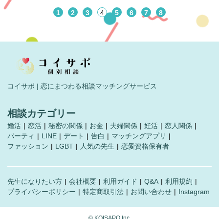
1
2
3
4
5
6
7
8
コイサポ | 恋にまつわる相談マッチングサービス
相談カテゴリー
婚活
恋活
秘密の関係
お金
夫婦関係
妊活
恋人関係
パーティ
LINE
デート
告白
マッチングアプリ
ファッション
LGBT
人気の先生
恋愛資格保有者
先生になりたい方
会社概要
利用ガイド
Q&A
利用規約
プライバシーポリシー
特定商取引法
お問い合わせ
Instagram
©︎ KOISAPO Inc.