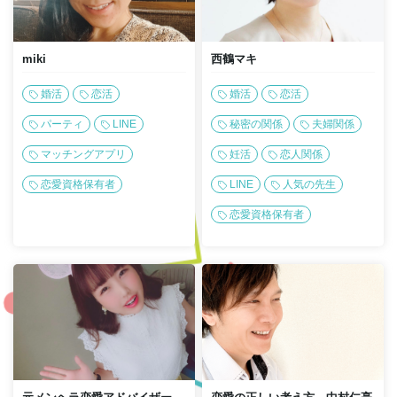
miki
西鶴マキ
婚活
恋活
婚活
恋活
パーティ
LINE
秘密の関係
夫婦関係
マッチングアプリ
妊活
恋人関係
恋愛資格保有者
LINE
人気の先生
恋愛資格保有者