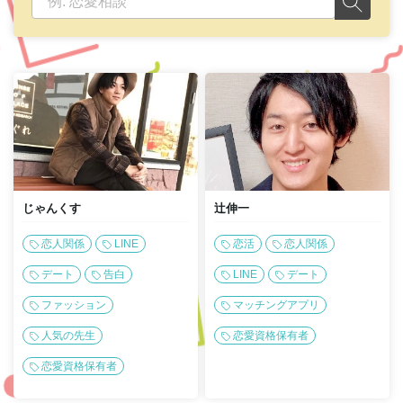
じゃんくす
辻伸一
恋人関係
LINE
恋活
恋人関係
デート
告白
LINE
デート
ファッション
マッチングアプリ
人気の先生
恋愛資格保有者
恋愛資格保有者