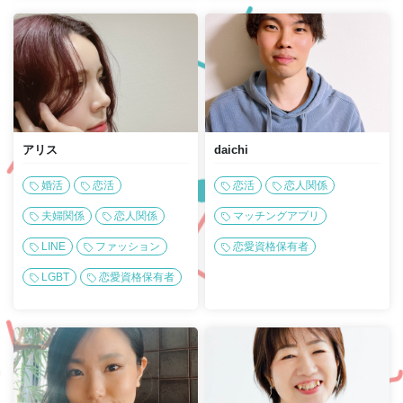
アリス
daichi
婚活
恋活
恋活
恋人関係
夫婦関係
恋人関係
マッチングアプリ
LINE
ファッション
恋愛資格保有者
LGBT
恋愛資格保有者