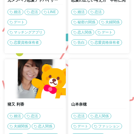
元メンヘラ恋愛アドバイザー
恋愛の正しい考え方 中村仁亮
婚活
恋活
LINE
婚活
恋活
デート
秘密の関係
夫婦関係
マッチングアプリ
恋人関係
デート
恋愛資格保有者
告白
恋愛資格保有者
猪又 利香
山本奈穂
婚活
恋活
恋活
恋人関係
夫婦関係
恋人関係
デート
ファッション